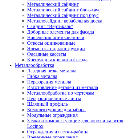
Металлический сайдинг
Металлический сайдинг блок-хаус
Металлический сайдинг под брус
Металлосайдинг корабельная доска
Сайдинг "Вертикаль"
Доборные элементы для фасада
Нащельник оцинкованный
Откосы оцинкованные
Элементы подконструкции
Фасадные кассеты
Крепеж для кровли и фасада
Металлообработка
Лазерная резка металла
Гибка металла
Перфорация металла
Изготовление деталей из металла
Металлообработка по чертежам
Перфорированные листы
Шляпный профиль
Комплектующие для забора
Модульные ограждения
Замки и комплектующие для ворот и калиток
Locinox
Ограждения из сетки-рабица
Временные ограждения