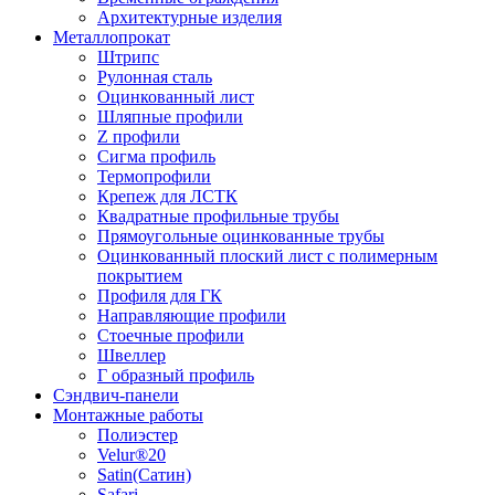
Архитектурные изделия
Металлопрокат
Штрипс
Рулонная сталь
Оцинкованный лист
Шляпные профили
Z профили
Сигма профиль
Термопрофили
Крепеж для ЛСТК
Квадратные профильные трубы
Прямоугольные оцинкованные трубы
Оцинкованный плоский лист с полимерным
покрытием
Профиля для ГК
Направляющие профили
Стоечные профили
Швеллер
Г образный профиль
Сэндвич-панели
Монтажные работы
Полиэстер
Velur®20
Satin(Сатин)
Safari