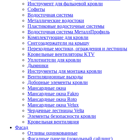
Инструмент для фальцевой кровли
Софиты
Водосточная система
Металлические водостоки
Пластиковые водосточные системы
Водосточная система МеталлПрофиль
Комплектующие для кровли
Снегозадержатели на крышу
Переходные мостики, ограждения и лестницы
Кровельные вентиляторы KTV
Уплотнители для кровли
Дымники
Инструменты для монтажа кровли
Вентиляционные выходы
Доборные элементы кровли
Мансардные окна
Мансардные окна Fakro
Мансардные окна Roto
Мансардные окна Velux
Чердачные лестницы Velta
Элементы безопасности кровли
Кровельная вентиляция
Фасад
Отливы оцинкованные
Фасадные панели (цокольный сайдинг)