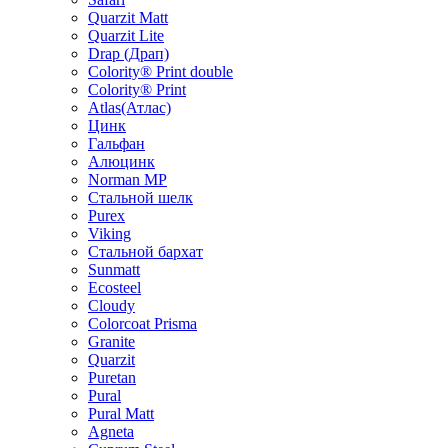
Quarzit Matt
Quarzit Lite
Drap (Драп)
Colority® Print double
Colority® Print
Atlas(Атлас)
Цинк
Гальфан
Алюцинк
Norman MP
Стальной шелк
Purex
Viking
Стальной бархат
Sunmatt
Ecosteel
Cloudy
Colorcoat Prisma
Granite
Quarzit
Puretan
Pural
Pural Matt
Agneta