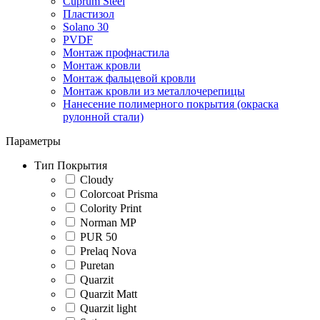
Cuprum Steel
Пластизол
Solano 30
PVDF
Монтаж профнастила
Монтаж кровли
Монтаж фальцевой кровли
Монтаж кровли из металлочерепицы
Нанесение полимерного покрытия (окраска
рулонной стали)
Параметры
Тип Покрытия
Cloudy
Colorcoat Prisma
Colority Print
Norman MP
PUR 50
Prelaq Nova
Puretan
Quarzit
Quarzit Matt
Quarzit light