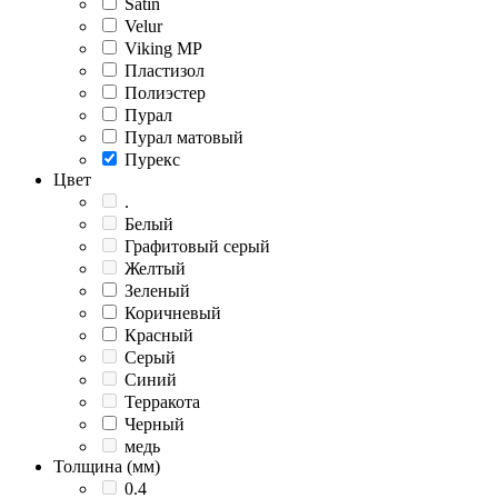
Satin
Velur
Viking MP
Пластизол
Полиэстер
Пурал
Пурал матовый
Пурекс
Цвет
.
Белый
Графитовый серый
Желтый
Зеленый
Коричневый
Красный
Серый
Синий
Терракота
Черный
медь
Толщина (мм)
0.4