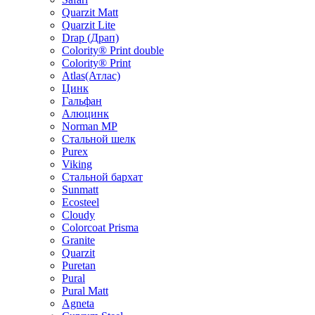
Quarzit Matt
Quarzit Lite
Drap (Драп)
Colority® Print double
Colority® Print
Atlas(Атлас)
Цинк
Гальфан
Алюцинк
Norman MP
Стальной шелк
Purex
Viking
Стальной бархат
Sunmatt
Ecosteel
Cloudy
Colorcoat Prisma
Granite
Quarzit
Puretan
Pural
Pural Matt
Agneta