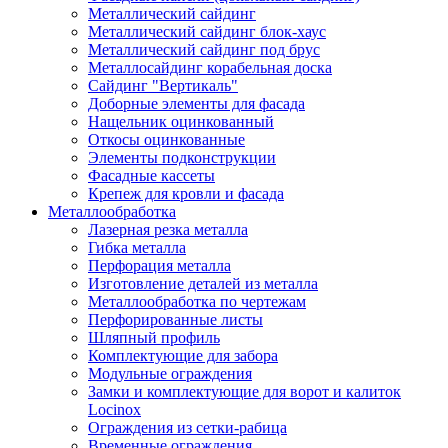
Металлический сайдинг
Металлический сайдинг блок-хаус
Металлический сайдинг под брус
Металлосайдинг корабельная доска
Сайдинг "Вертикаль"
Доборные элементы для фасада
Нащельник оцинкованный
Откосы оцинкованные
Элементы подконструкции
Фасадные кассеты
Крепеж для кровли и фасада
Металлообработка
Лазерная резка металла
Гибка металла
Перфорация металла
Изготовление деталей из металла
Металлообработка по чертежам
Перфорированные листы
Шляпный профиль
Комплектующие для забора
Модульные ограждения
Замки и комплектующие для ворот и калиток
Locinox
Ограждения из сетки-рабица
Временные ограждения