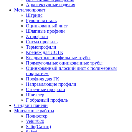
Архитектурные изделия
Металлопрокат
Штрипс
Рулонная сталь
Оцинкованный лист
Шляпные профили
Z профили
Сигма профиль
Термопрофили
Крепеж для ЛСТК
Квадратные профильные трубы
Прямоугольные оцинкованные трубы
Оцинкованный плоский лист с полимерным
покрытием
Профиля для ГК
Направляющие профили
Стоечные профили
Швеллер
Г образный профиль
Сэндвич-панели
Монтажные работы
Полиэстер
Velur®20
Satin(Сатин)
Safari