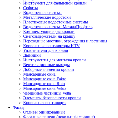
Инструмент для фальцевой кровли
Софиты
Водосточная система
Металлические водостоки
Пластиковые водосточные системы
Водосточная система МеталлПрофиль
Комплектующие для кровли
Снегозадержатели на крышу
Переходные мостики, ограждения и лестницы
Кровельные вентиляторы KTV
Уплотнители для кровли
Дымники
Инструменты для монтажа кровли
Вентиляционные выходы
Доборные элементы кровли
Мансардные окна
Мансардные окна Fakro
Мансардные окна Roto
Мансардные окна Velux
Чердачные лестницы Velta
Элементы безопасности кровли
Кровельная вентиляция
Фасад
Отливы оцинкованные
Фасадные панели (цокольный сайдинг)