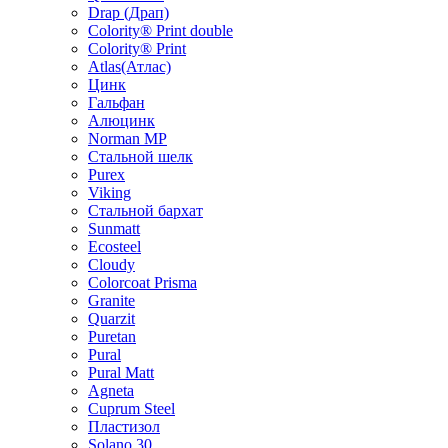
Drap (Драп)
Colority® Print double
Colority® Print
Atlas(Атлас)
Цинк
Гальфан
Алюцинк
Norman MP
Стальной шелк
Purex
Viking
Стальной бархат
Sunmatt
Ecosteel
Cloudy
Colorcoat Prisma
Granite
Quarzit
Puretan
Pural
Pural Matt
Agneta
Cuprum Steel
Пластизол
Solano 30