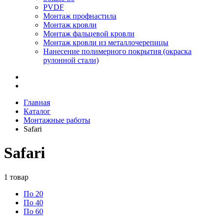
PVDF
Монтаж профнастила
Монтаж кровли
Монтаж фальцевой кровли
Монтаж кровли из металлочерепицы
Нанесение полимерного покрытия (окраска
рулонной стали)
Главная
Каталог
Монтажные работы
Safari
Safari
1
товар
По 20
По 40
По 60