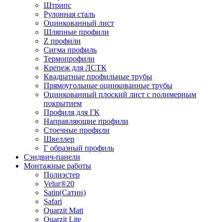
Штрипс
Рулонная сталь
Оцинкованный лист
Шляпные профили
Z профили
Сигма профиль
Термопрофили
Крепеж для ЛСТК
Квадратные профильные трубы
Прямоугольные оцинкованные трубы
Оцинкованный плоский лист с полимерным
покрытием
Профиля для ГК
Направляющие профили
Стоечные профили
Швеллер
Г образный профиль
Сэндвич-панели
Монтажные работы
Полиэстер
Velur®20
Satin(Сатин)
Safari
Quarzit Matt
Quarzit Lite