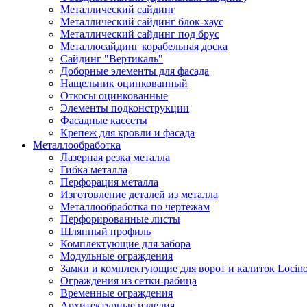
Металлический сайдинг
Металлический сайдинг блок-хаус
Металлический сайдинг под брус
Металлосайдинг корабельная доска
Сайдинг "Вертикаль"
Доборные элементы для фасада
Нащельник оцинкованный
Откосы оцинкованные
Элементы подконструкции
Фасадные кассеты
Крепеж для кровли и фасада
Металлообработка
Лазерная резка металла
Гибка металла
Перфорация металла
Изготовление деталей из металла
Металлообработка по чертежам
Перфорированные листы
Шляпный профиль
Комплектующие для забора
Модульные ограждения
Замки и комплектующие для ворот и калиток Locin
Ограждения из сетки-рабица
Временные ограждения
Архитектурные изделия