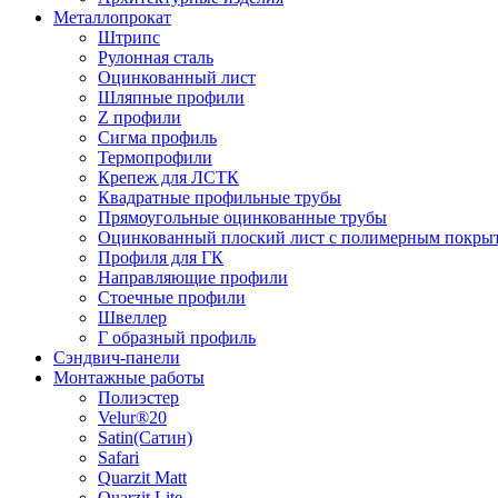
Металлопрокат
Штрипс
Рулонная сталь
Оцинкованный лист
Шляпные профили
Z профили
Сигма профиль
Термопрофили
Крепеж для ЛСТК
Квадратные профильные трубы
Прямоугольные оцинкованные трубы
Оцинкованный плоский лист с полимерным покры
Профиля для ГК
Направляющие профили
Стоечные профили
Швеллер
Г образный профиль
Сэндвич-панели
Монтажные работы
Полиэстер
Velur®20
Satin(Сатин)
Safari
Quarzit Matt
Quarzit Lite