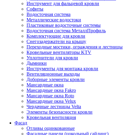
Инструмент для фальцевой кровли
Софиты
Водосточная система
Металлические водостоки
Пластиковые водосточные системы
Водосточная система МеталлПрофиль
Комплектующие для кровли
Снегозадержатели на крышу
Переходные мостики, ограждения и лестницы
Кровельные вентиляторы KTV
Уплотнители для кровли
Дымники
Инструменты для монтажа кровли
Вентиляционные выходы
Доборные элементы кровли
Мансардные окна
Мансардные окна Fakro
Мансардные окна Roto
Мансардные окна Velux
Чердачные лестницы Velta
Элементы безопасности кровли
Кровельная вентиляция
Фасад
Отливы оцинкованные
Фасадные панели (цокольный сайдинг)