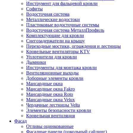
Инструмент для фальцевой кровли
Софиты
Водосточная система
Металлические водостоки
Пластиковые водосточные системы
Водосточная система МеталлПрофиль
Комплектующие для кровли
Снегозадержатели на крышу
Переходные мостики, ограждения и лестницы
Кровельные вентиляторы KTV
Уплотнители для кровли
Дымники
Инструменты для монтажа кровли
Вентиляционные выходы
Доборные элементы кровли
Мансардные окна
Мансардные окна Fakro
Мансардные окна Roto
Мансардные окна Velux
Чердачные лестницы Velta
Элементы безопасности кровли
Кровельная вентиляция
Фасад
Отливы оцинкованные
Фасадные панели (цокольный сайдинг)