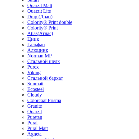
Quarzit Matt
Quarzit Lite
Drap (Драп)
Colority® Print double
Colority® Print
Atlas(Атлас)
Цинк
Гальфан
Алюцинк
Norman MP
Стальной шелк
Purex
Viking
Стальной бархат
Sunmatt
Ecosteel
Cloudy
Colorcoat Prisma
Granite
Quarzit
Puretan
Pural
Pural Matt
Agneta