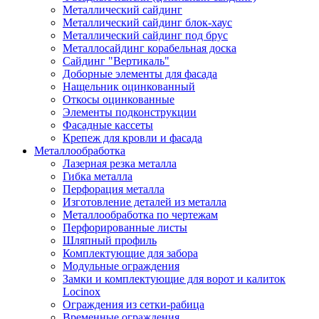
Металлический сайдинг
Металлический сайдинг блок-хаус
Металлический сайдинг под брус
Металлосайдинг корабельная доска
Сайдинг "Вертикаль"
Доборные элементы для фасада
Нащельник оцинкованный
Откосы оцинкованные
Элементы подконструкции
Фасадные кассеты
Крепеж для кровли и фасада
Металлообработка
Лазерная резка металла
Гибка металла
Перфорация металла
Изготовление деталей из металла
Металлообработка по чертежам
Перфорированные листы
Шляпный профиль
Комплектующие для забора
Модульные ограждения
Замки и комплектующие для ворот и калиток
Locinox
Ограждения из сетки-рабица
Временные ограждения