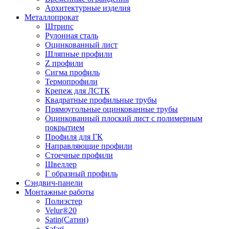
Архитектурные изделия
Металлопрокат
Штрипс
Рулонная сталь
Оцинкованный лист
Шляпные профили
Z профили
Сигма профиль
Термопрофили
Крепеж для ЛСТК
Квадратные профильные трубы
Прямоугольные оцинкованные трубы
Оцинкованный плоский лист с полимерным
покрытием
Профиля для ГК
Направляющие профили
Стоечные профили
Швеллер
Г образный профиль
Сэндвич-панели
Монтажные работы
Полиэстер
Velur®20
Satin(Сатин)
Safari