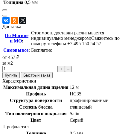
Толщина
0,5 мм
Доставка
Стоимость доставки расчитывается
По Москве
индивидуально менеджером(Свяжитесь по
и МО
:
номеру телефона +7 495 150 54 57
Самовывоз
:
Бесплатно
от
457
₽
за м2
+
–
Купить
Быстрый заказ
Характеристики
Максимальная длина изделия
12 м
Профиль
HC35
Структура поверхности
профилированный
Степень блеска
глянцевый
Тип полимерного покрытия
Satin
Цвет
Серый
Профнастил
Толщина
0,5 мм