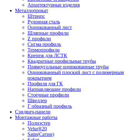
Архитектурные изделия
Металлопрокат
Штрипс
Рулонная сталь
Оцинкованный лист
Шляпные профили
Z профили
Сигма профиль
Термопрофили
Крепеж для ЛСТК
Квадратные профильные трубы
Прямоугольные оцинкованные трубы
Оцинкованный плоский лист с полимерным
покрытием
Профиля для ГК
Направляющие профили
Стоечные профили
Швеллер
Г образный профиль
Сэндвич-панели
Монтажные работы
Полиэстер
Velur®20
Satin(Сатин)
Safari