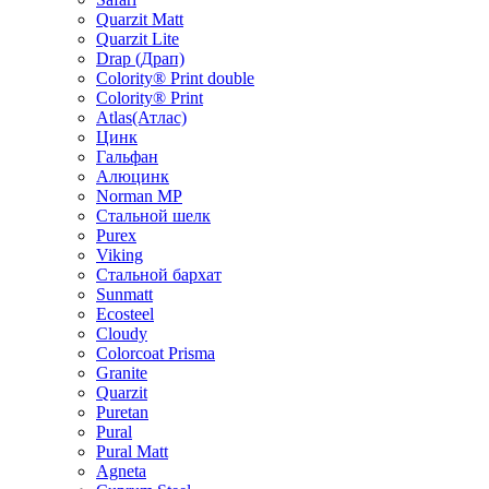
Quarzit Matt
Quarzit Lite
Drap (Драп)
Colority® Print double
Colority® Print
Atlas(Атлас)
Цинк
Гальфан
Алюцинк
Norman MP
Стальной шелк
Purex
Viking
Стальной бархат
Sunmatt
Ecosteel
Cloudy
Colorcoat Prisma
Granite
Quarzit
Puretan
Pural
Pural Matt
Agneta