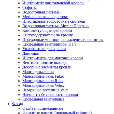
Инструмент для фальцевой кровли
Софиты
Водосточная система
Металлические водостоки
Пластиковые водосточные системы
Водосточная система МеталлПрофиль
Комплектующие для кровли
Снегозадержатели на крышу
Переходные мостики, ограждения и лестницы
Кровельные вентиляторы KTV
Уплотнители для кровли
Дымники
Инструменты для монтажа кровли
Вентиляционные выходы
Доборные элементы кровли
Мансардные окна
Мансардные окна Fakro
Мансардные окна Roto
Мансардные окна Velux
Чердачные лестницы Velta
Элементы безопасности кровли
Кровельная вентиляция
Фасад
Отливы оцинкованные
Фасадные панели (цокольный сайдинг)