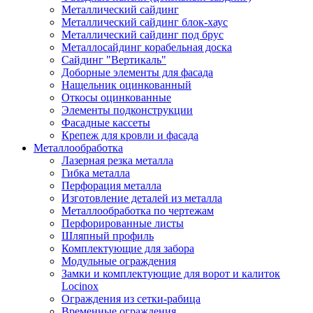
Металлический сайдинг
Металлический сайдинг блок-хаус
Металлический сайдинг под брус
Металлосайдинг корабельная доска
Сайдинг "Вертикаль"
Доборные элементы для фасада
Нащельник оцинкованный
Откосы оцинкованные
Элементы подконструкции
Фасадные кассеты
Крепеж для кровли и фасада
Металлообработка
Лазерная резка металла
Гибка металла
Перфорация металла
Изготовление деталей из металла
Металлообработка по чертежам
Перфорированные листы
Шляпный профиль
Комплектующие для забора
Модульные ограждения
Замки и комплектующие для ворот и калиток
Locinox
Ограждения из сетки-рабица
Временные ограждения