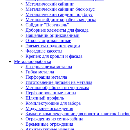
Металлический сайдинг
Металлический сайдинг блок-хаус
Металлический сайдинг под брус
Металлосайдинг корабельная доска
Сайдинг "Вертикаль"
Доборные элементы для фасада
Нащельник оцинкованный
Откосы оцинкованные
Элементы подконструкции
Фасадные кассеты
Крепеж для кровли и фасада
Металлообработка
Лазерная резка металла
Гибка металла
Перфорация металла
Изготовление деталей из металла
Металлообработка по чертежам
Перфорированные листы
Шляпный профиль
Комплектующие для забора
Модульные ограждения
Замки и комплектующие для ворот и калиток Locin
Ограждения из сетки-рабица
Временные ограждения
Архитектурные изделия