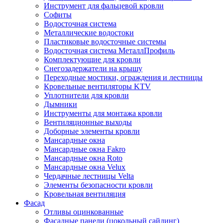
Инструмент для фальцевой кровли
Софиты
Водосточная система
Металлические водостоки
Пластиковые водосточные системы
Водосточная система МеталлПрофиль
Комплектующие для кровли
Снегозадержатели на крышу
Переходные мостики, ограждения и лестницы
Кровельные вентиляторы KTV
Уплотнители для кровли
Дымники
Инструменты для монтажа кровли
Вентиляционные выходы
Доборные элементы кровли
Мансардные окна
Мансардные окна Fakro
Мансардные окна Roto
Мансардные окна Velux
Чердачные лестницы Velta
Элементы безопасности кровли
Кровельная вентиляция
Фасад
Отливы оцинкованные
Фасадные панели (цокольный сайдинг)