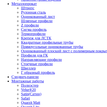
Металлопрокат
Штрипс
Рулонная сталь
Оцинкованный лист
Шляпные профили
Z профили
Сигма профиль
Термопрофили
Крепеж для ЛСТК
Квадратные профильные трубы
Прямоугольные оцинкованные трубы
Оцинкованный плоский лист с полимерным покры
Профиля для ГК
Направляющие профили
Стоечные профили
Швеллер
Г образный профиль
Сэндвич-панели
Монтажные работы
Полиэстер
Velur®20
Satin(Сатин)
Safari
Quarzit Matt
Quarzit Lite