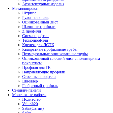
Архитектурные изделия
Металлопрокат
Штрипс
Рулонная сталь
Оцинкованный лист
Шляпные профили
Z профили
Сигма профиль
Термопрофили
Крепеж для ЛСТК
Квадратные профильные трубы
Прямоугольные оцинкованные трубы
Оцинкованный плоский лист с полимерным
покрытием
Профиля для ГК
Направляющие профили
Стоечные профили
Швеллер
Г образный профиль
Сэндвич-панели
Монтажные работы
Полиэстер
Velur®20
Satin(Сатин)
Safari