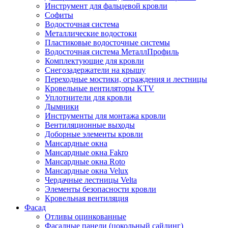
Инструмент для фальцевой кровли
Софиты
Водосточная система
Металлические водостоки
Пластиковые водосточные системы
Водосточная система МеталлПрофиль
Комплектующие для кровли
Снегозадержатели на крышу
Переходные мостики, ограждения и лестницы
Кровельные вентиляторы KTV
Уплотнители для кровли
Дымники
Инструменты для монтажа кровли
Вентиляционные выходы
Доборные элементы кровли
Мансардные окна
Мансардные окна Fakro
Мансардные окна Roto
Мансардные окна Velux
Чердачные лестницы Velta
Элементы безопасности кровли
Кровельная вентиляция
Фасад
Отливы оцинкованные
Фасадные панели (цокольный сайдинг)