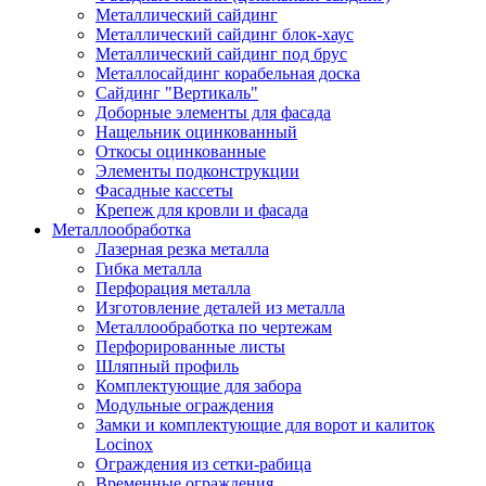
Металлический сайдинг
Металлический сайдинг блок-хаус
Металлический сайдинг под брус
Металлосайдинг корабельная доска
Сайдинг "Вертикаль"
Доборные элементы для фасада
Нащельник оцинкованный
Откосы оцинкованные
Элементы подконструкции
Фасадные кассеты
Крепеж для кровли и фасада
Металлообработка
Лазерная резка металла
Гибка металла
Перфорация металла
Изготовление деталей из металла
Металлообработка по чертежам
Перфорированные листы
Шляпный профиль
Комплектующие для забора
Модульные ограждения
Замки и комплектующие для ворот и калиток
Locinox
Ограждения из сетки-рабица
Временные ограждения