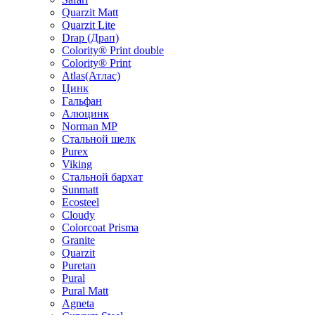
Quarzit Matt
Quarzit Lite
Drap (Драп)
Colority® Print double
Colority® Print
Atlas(Атлас)
Цинк
Гальфан
Алюцинк
Norman MP
Стальной шелк
Purex
Viking
Стальной бархат
Sunmatt
Ecosteel
Cloudy
Colorcoat Prisma
Granite
Quarzit
Puretan
Pural
Pural Matt
Agneta