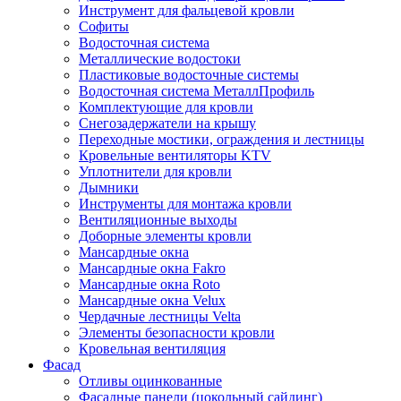
Инструмент для фальцевой кровли
Софиты
Водосточная система
Металлические водостоки
Пластиковые водосточные системы
Водосточная система МеталлПрофиль
Комплектующие для кровли
Снегозадержатели на крышу
Переходные мостики, ограждения и лестницы
Кровельные вентиляторы KTV
Уплотнители для кровли
Дымники
Инструменты для монтажа кровли
Вентиляционные выходы
Доборные элементы кровли
Мансардные окна
Мансардные окна Fakro
Мансардные окна Roto
Мансардные окна Velux
Чердачные лестницы Velta
Элементы безопасности кровли
Кровельная вентиляция
Фасад
Отливы оцинкованные
Фасадные панели (цокольный сайдинг)