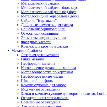
Металлический сайдинг
Металлический сайдинг блок-хаус
Металлический сайдинг под брус
Металлосайдинг корабельная доска
Сайдинг "Вертикаль"
Доборные элементы для фасада
Нащельник оцинкованный
Откосы оцинкованные
Элементы подконструкции
Фасадные кассеты
Крепеж для кровли и фасада
Металлообработка
Лазерная резка металла
Гибка металла
Перфорация металла
Изготовление деталей из металла
Металлообработка по чертежам
Перфорированные листы
Шляпный профиль
Комплектующие для забора
Модульные ограждения
Замки и комплектующие для ворот и калиток Locin
Ограждения из сетки-рабица
Временные ограждения
Архитектурные изделия