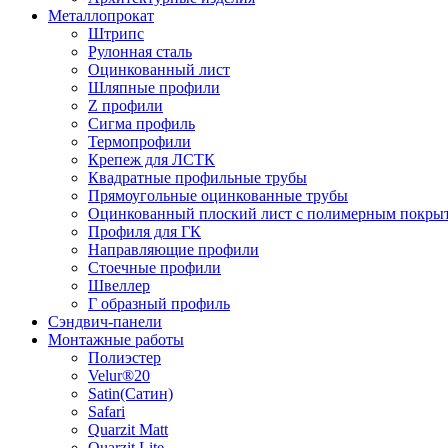
Металлопрокат
Штрипс
Рулонная сталь
Оцинкованный лист
Шляпные профили
Z профили
Сигма профиль
Термопрофили
Крепеж для ЛСТК
Квадратные профильные трубы
Прямоугольные оцинкованные трубы
Оцинкованный плоский лист с полимерным покры
Профиля для ГК
Направляющие профили
Стоечные профили
Швеллер
Г образный профиль
Сэндвич-панели
Монтажные работы
Полиэстер
Velur®20
Satin(Сатин)
Safari
Quarzit Matt
Quarzit Lite