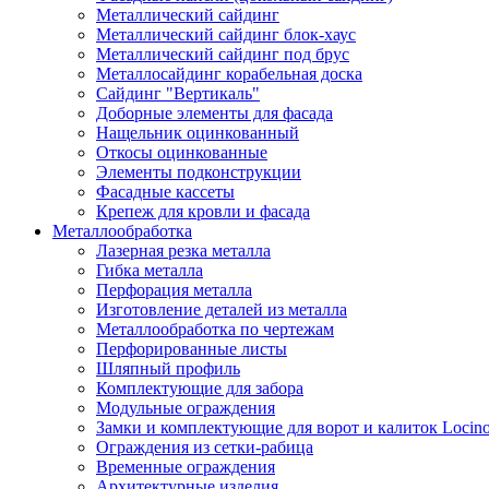
Металлический сайдинг
Металлический сайдинг блок-хаус
Металлический сайдинг под брус
Металлосайдинг корабельная доска
Сайдинг "Вертикаль"
Доборные элементы для фасада
Нащельник оцинкованный
Откосы оцинкованные
Элементы подконструкции
Фасадные кассеты
Крепеж для кровли и фасада
Металлообработка
Лазерная резка металла
Гибка металла
Перфорация металла
Изготовление деталей из металла
Металлообработка по чертежам
Перфорированные листы
Шляпный профиль
Комплектующие для забора
Модульные ограждения
Замки и комплектующие для ворот и калиток Locin
Ограждения из сетки-рабица
Временные ограждения
Архитектурные изделия