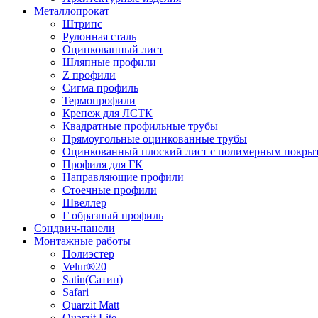
Металлопрокат
Штрипс
Рулонная сталь
Оцинкованный лист
Шляпные профили
Z профили
Сигма профиль
Термопрофили
Крепеж для ЛСТК
Квадратные профильные трубы
Прямоугольные оцинкованные трубы
Оцинкованный плоский лист с полимерным покры
Профиля для ГК
Направляющие профили
Стоечные профили
Швеллер
Г образный профиль
Сэндвич-панели
Монтажные работы
Полиэстер
Velur®20
Satin(Сатин)
Safari
Quarzit Matt
Quarzit Lite