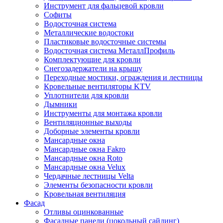
Инструмент для фальцевой кровли
Софиты
Водосточная система
Металлические водостоки
Пластиковые водосточные системы
Водосточная система МеталлПрофиль
Комплектующие для кровли
Снегозадержатели на крышу
Переходные мостики, ограждения и лестницы
Кровельные вентиляторы KTV
Уплотнители для кровли
Дымники
Инструменты для монтажа кровли
Вентиляционные выходы
Доборные элементы кровли
Мансардные окна
Мансардные окна Fakro
Мансардные окна Roto
Мансардные окна Velux
Чердачные лестницы Velta
Элементы безопасности кровли
Кровельная вентиляция
Фасад
Отливы оцинкованные
Фасадные панели (цокольный сайдинг)