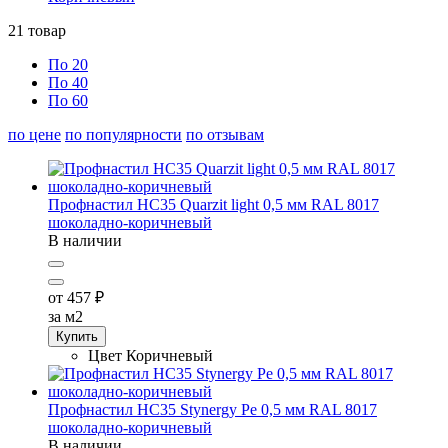
21
товар
По 20
По 40
По 60
по цене
по популярности
по отзывам
Профнастил НС35 Quarzit light 0,5 мм RAL 8017
шоколадно-коричневый
В наличии
от 457
₽
за м2
Купить
Цвет
Коричневый
Профнастил НС35 Stynergy Pe 0,5 мм RAL 8017
шоколадно-коричневый
В наличии