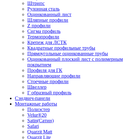
Штрипс
Рулонная сталь
Оцинкованный лист
Шляпные профили
Z профили
Сигма профиль
Термопрофили
Крепеж для ЛСТК
Квадратные профильные трубы
Прямоугольные оцинкованные трубы
Оцинкованный плоский лист с полимерным
покрытием
Профиля для ГК
Направляющие профили
Стоечные профили
Швеллер
Г образный профиль
Сэндвич-панели
Монтажные работы
Полиэстер
Velur®20
Satin(Сатин)
Safari
Quarzit Matt
Quarzit Lite